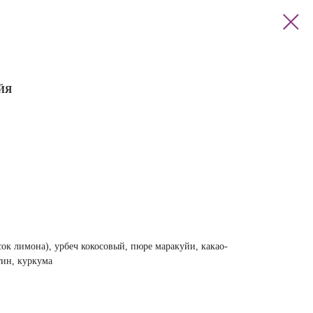
ЙЯ
сок лимона), урбеч кокосовый, пюре маракуйи, какао-
тин, куркума