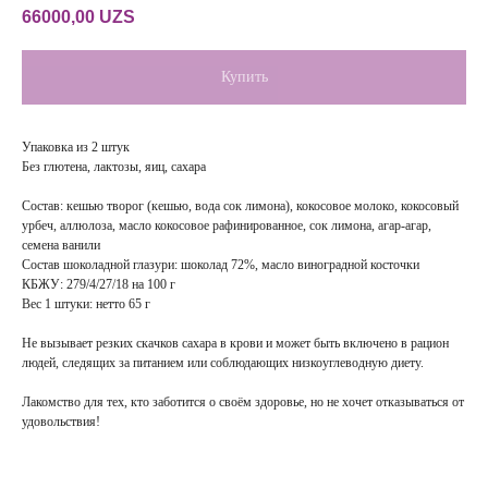
66000,00
UZS
Купить
Упаковка из 2 штук
Без глютена, лактозы, яиц, сахара
Состав: кешью творог (кешью, вода сок лимона), кокосовое молоко, кокосовый
урбеч, аллюлоза, масло кокосовое рафинированное, сок лимона, агар-агар,
семена ванили
Состав шоколадной глазури: шоколад 72%, масло виноградной косточки
КБЖУ: 279/4/27/18 на 100 г
Вес 1 штуки: нетто 65 г
Не вызывает резких скачков сахара в крови и может быть включено в рацион
людей, следящих за питанием или соблюдающих низкоуглеводную диету.
Лакомство для тех, кто заботится о своём здоровье, но не хочет отказываться от
удовольствия!